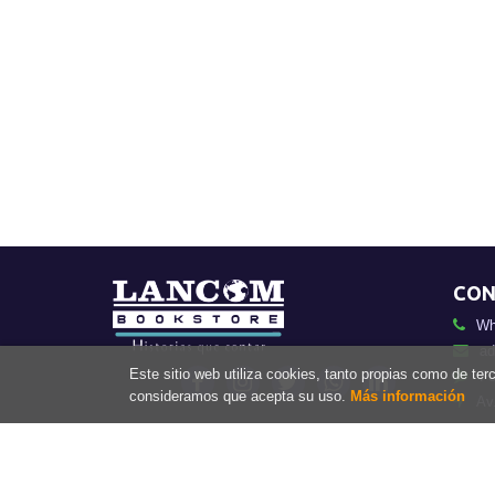
CON
Wh
ad
Este sitio web utiliza cookies, tanto propias como de te
Fo
consideramos que acepta su uso.
Más información
Av
2026 ©
Lancom P