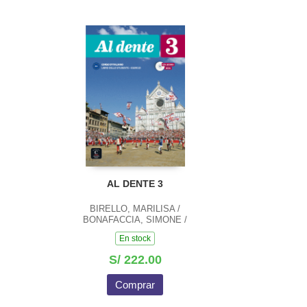
AL DENTE 3
BIRELLO, MARILISA /
BONAFACCIA, SIMONE /
BOSC, FRANCA /
En stock
LICASTRO, GIADA /
VILAGRASA, ALBERT
S/ 222.00
Comprar