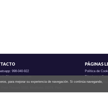
TACTO
PÁGINAS L
atsapp: 998-040-922
Política de Cook
min@lancomperu.com
Términos y Cond
rceros, para mejorar su experiencia de navegación. Si continúa navegando,
rmulario de contacto
Políticas de Pri
. Petit Thouars 5550, Miraflores 15074, Perú
erú
. Todos los Derechos Reservados |
Grupo Trevenque