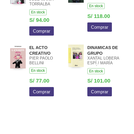
TORRALBA
En stock
LOPEZ
En stock
S/ 118.00
S/ 94.00
Comprar
Comprar
EL ACTO
DINAMICAS DE
CREATIVO
GRUPO
PIER PAOLO
XANTAL LOBERA
BELLINI
ESPÍ / MARÍA
JOSÉ BUJ
En stock
En stock
PEREDA
S/ 77.00
S/ 101.00
Comprar
Comprar