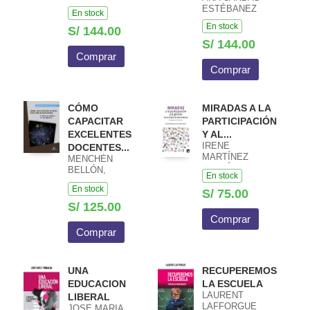
ESTÉBANEZ
En stock
En stock
S/ 144.00
S/ 144.00
Comprar
Comprar
CÓMO
MIRADAS A LA
CAPACITAR
PARTICIPACIÓN
EXCELENTES
Y AL...
IRENE
DOCENTES...
MARTÍNEZ
MENCHÉN
MARTÍN, JON
BELLÓN,
En stock
SANZ
FRANCISCO
En stock
LANDALUCE
S/ 75.00
S/ 125.00
Comprar
Comprar
UNA
RECUPEREMOS
EDUCACION
LA ESCUELA
LAURENT
LIBERAL
LAFFORGUE
JOSE MARIA