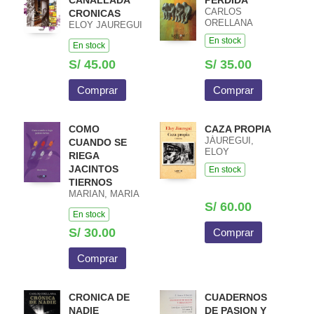
CANALLADA
PERDIDA
CARLOS
CRONICAS
ORELLANA
ELOY JAUREGUI
En stock
En stock
S/ 45.00
S/ 35.00
Comprar
Comprar
COMO
CAZA PROPIA
JÁUREGUI,
CUANDO SE
ELOY
RIEGA
JACINTOS
En stock
TIERNOS
MARIAN, MARIA
S/ 60.00
En stock
S/ 30.00
Comprar
Comprar
CRONICA DE
CUADERNOS
NADIE
DE PASION Y