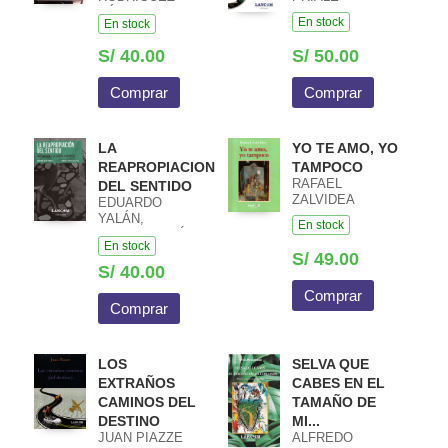
NÁJAR
En stock
En stock
S/ 40.00
S/ 50.00
Comprar
Comprar
LA
YO TE AMO, YO
REAPROPIACION
TAMPOCO
RAFAEL
DEL SENTIDO
ZALVIDEA
EDUARDO
YALÁN,
En stock
ENRIQUE LEÓN
En stock
S/ 49.00
S/ 40.00
Comprar
Comprar
LOS
SELVA QUE
EXTRAÑOS
CABES EN EL
CAMINOS DEL
TAMAÑO DE
DESTINO
MI...
JUAN PIAZZE
ALFREDO