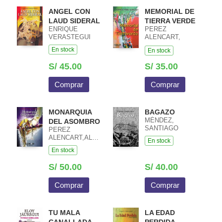
ANGEL CON
MEMORIAL DE
LAUD SIDERAL
TIERRA VERDE
ENRIQUE
PEREZ
VERASTEGUI
ALENCART,
ALFREDO
En stock
En stock
S/ 45.00
S/ 35.00
Comprar
Comprar
MONARQUIA
BAGAZO
MÉNDEZ,
DEL ASOMBRO
SANTIAGO
PEREZ
ALENCART,ALFREDO
En stock
En stock
S/ 50.00
S/ 40.00
Comprar
Comprar
TU MALA
LA EDAD