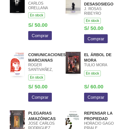
CARLOS
DESASOSIEGO
ORELLANA
J. ROSAS
RIBEYRO
En stock
En stock
S/ 50.00
S/ 50.00
Comprar
Comprar
COMUNICACIONES
EL ÁRBOL DE
MARCIANAS
MORA
ROGER
TULIO MORA
SANTIVAÑEZ,
En stock
MARIO PERA
En stock
S/ 50.00
S/ 60.00
Comprar
Comprar
PLEGARIAS
REPENSAR LA
AMAZÓNICAS
PROPIEDAD
JOSE CARLOS
HORACIO GAGO
RODRIGUEZ
PRIALE