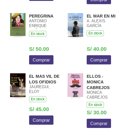
PEREGRINA
EL MAR EN MI
ANTONIO
A. ALEXIS
ENRIQUE
GARCÍA
MUÑOZ MONGE
En stock
En stock
S/ 50.00
S/ 40.00
Comprar
Comprar
EL MAS VIL DE
ELLOS -
LOS OFIDIOS
MONICA
JAUREGUI,
CABREJOS
ELOY
MONICA
CABREJOS
En stock
En stock
S/ 45.00
S/ 30.00
Comprar
Comprar