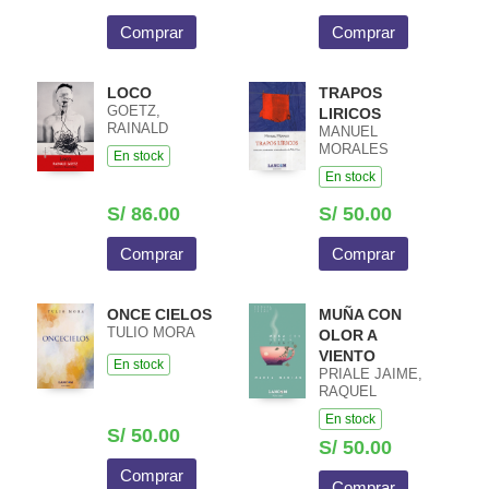
Comprar
Comprar
LOCO
TRAPOS
GOETZ,
LIRICOS
RAINALD
MANUEL
MORALES
En stock
En stock
S/ 86.00
S/ 50.00
Comprar
Comprar
ONCE CIELOS
MUÑA CON
TULIO MORA
OLOR A
VIENTO
En stock
PRIALE JAIME,
RAQUEL
En stock
S/ 50.00
S/ 50.00
Comprar
Comprar