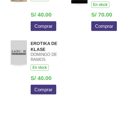
HERNANDEZ DE
En stock
SALAZAR
S/ 40.00
S/ 70.00
Comprar
Comprar
EROTIKA DE
KLASE
DOMINGO DE
RAMOS
En stock
S/ 40.00
Comprar