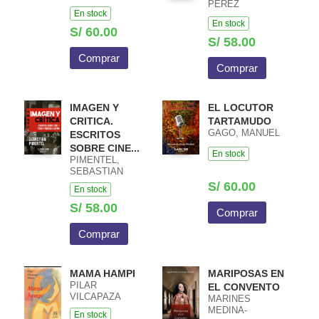
PEREZ
En stock
ALENCART
En stock
S/ 60.00
S/ 58.00
Comprar
Comprar
IMAGEN Y
EL LOCUTOR
CRITICA.
TARTAMUDO
GAGO, MANUEL
ESCRITOS
SOBRE CINE...
En stock
PIMENTEL,
SEBASTIAN
S/ 60.00
En stock
S/ 58.00
Comprar
Comprar
MAMA HAMPI
MARIPOSAS EN
PILAR
EL CONVENTO
VILCAPAZA
MARINES
MEDINA-
En stock