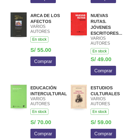
ARCA DE LOS
NUEVAS
AFECTOS
RUTAS.
VARIOS
JÓVENES
AUTORES
ESCRITORES...
VARIOS
En stock
AUTORES
S/ 55.00
En stock
S/ 49.00
Comprar
Comprar
EDUCACIÓN
ESTUDIOS
INTERCULTURAL
CULTURALES
VARIOS
VARIOS
AUTORES
AUTORES
En stock
En stock
S/ 70.00
S/ 59.00
Comprar
Comprar