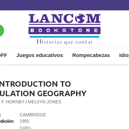
OFF
Juegos educativos
Rompecabezas
Idi
INTRODUCTION TO
ULATION GEOGRAPHY
M F. HORNBY
MELVYN JONES
/
:
CAMBRIDGE
dición:
1993
Ingles