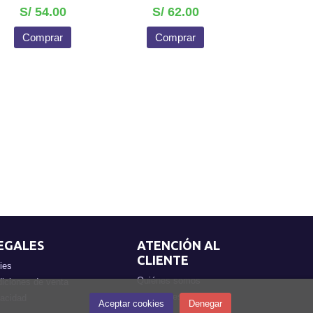
S/ 54.00
S/ 62.00
Comprar
Comprar
EGALES
ATENCIÓN AL
CLIENTE
ies
Quiénes somos
iciones de venta
Pedidos especiales
vacidad
Aceptar cookies
Denegar
Horarios