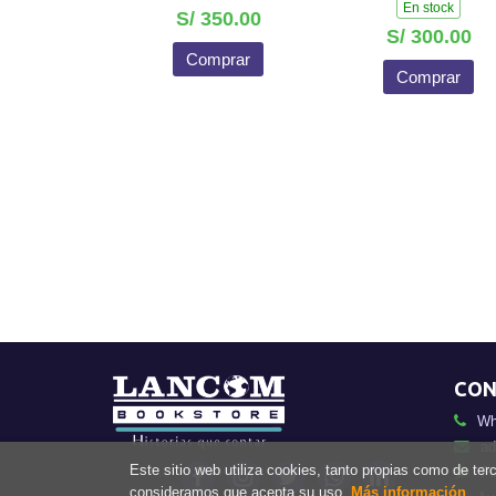
En stock
S/ 350.00
S/ 300.00
Comprar
Comprar
CON
Wh
ad
Este sitio web utiliza cookies, tanto propias como de te
Fo
consideramos que acepta su uso.
Más información