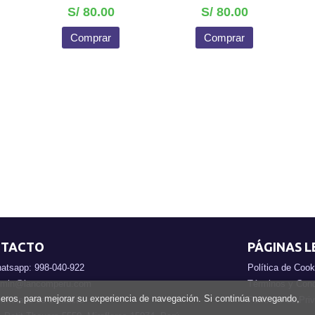
S/ 80.00
S/ 80.00
Comprar
Comprar
TACTO
PÁGINAS L
atsapp: 998-040-922
Política de Cook
min@lancomperu.com
Términos y Cond
rceros, para mejorar su experiencia de navegación. Si continúa navegando,
rmulario de contacto
Políticas de Pri