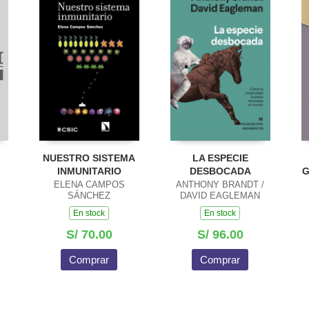
NUESTRO SISTEMA
LA ESPECIE
INMUNITARIO
DESBOCADA
G
ELENA CAMPOS
ANTHONY BRANDT /
SÁNCHEZ
DAVID EAGLEMAN
En stock
En stock
S/ 70.00
S/ 96.00
Comprar
Comprar