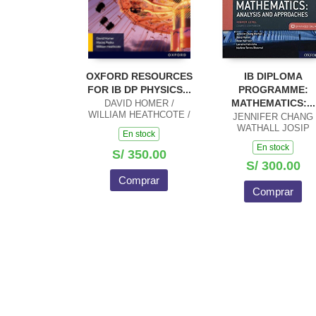
OXFORD RESOURCES
IB DIPLOMA
FOR IB DP PHYSICS...
PROGRAMME:
MATHEMATICS:...
DAVID HOMER /
WILLIAM HEATHCOTE /
JENNIFER CHANG
MACIEJ PIETKA
WATHALL JOSIP
En stock
HARCET
En stock
S/ 350.00
S/ 300.00
Comprar
Comprar