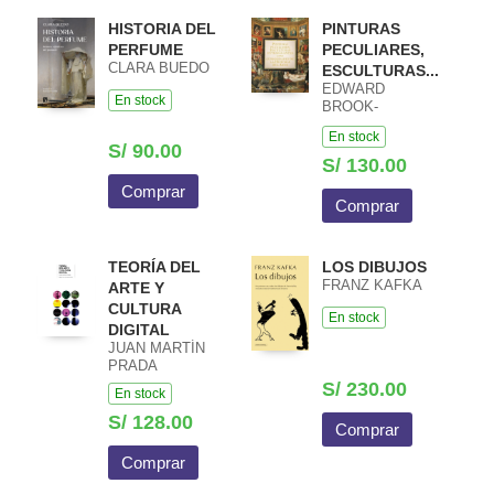
HISTORIA DEL
PINTURAS
PERFUME
PECULIARES,
CLARA BUEDO
ESCULTURAS...
EDWARD
En stock
BROOK-
HITCHING
En stock
S/ 90.00
S/ 130.00
Comprar
Comprar
TEORÍA DEL
LOS DIBUJOS
FRANZ KAFKA
ARTE Y
CULTURA
En stock
DIGITAL
JUAN MARTÍN
PRADA
S/ 230.00
En stock
S/ 128.00
Comprar
Comprar