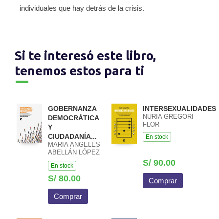
individuales que hay detrás de la crisis.
Si te interesó este libro,
tenemos estos para ti
GOBERNANZA
INTERSEXUALIDADES
NURIA GREGORI
DEMOCRÁTICA
FLOR
Y
CIUDADANÍA...
En stock
MARÍA ÁNGELES
ABELLÁN LÓPEZ
/ GONZALO
S/ 90.00
En stock
PARDO
BENEYTO /
S/ 80.00
Comprar
ÁLVARO QUINTO
ABELLÁN
Comprar