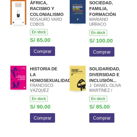
ÁFRICA,
SOCIEDAD,
RACISMO Y
FAMILIA,
COLONIALISMO
FORMACIÓN
ROSAURO VARO
MARIANO
COBOS
URRACO
SOLANILLA
En stock
En stock
S/ 65.00
S/ 100.00
Comprar
Comprar
HISTORIA DE
SOLIDARIDAD,
LA
DIVERSIDAD E
HOMOSEXUALIDAD...
INCLUSIÓN...
FRANCISCO
J. DANIEL OLIVA
VÁZQUEZ
MARTÍNEZ /
GARCÍA
CARLOS R.
En stock
En stock
FERNÁNDEZ
LIESA / MARIO
S/ 90.00
S/ 85.00
AMORÓS
Comprar
Comprar