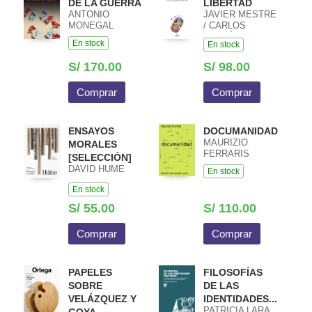
DE LA GUERRA
LIBERTAD
ANTONIO
JAVIER MESTRE
MONEGAL
/ CARLOS
FERNÁNDEZ
En stock
En stock
LIRIA
S/ 170.00
S/ 98.00
Comprar
Comprar
ENSAYOS
DOCUMANIDAD
MAURIZIO
MORALES
FERRARIS
[SELECCIÓN]
DAVID HUME
En stock
En stock
S/ 55.00
S/ 110.00
Comprar
Comprar
PAPELES
FILOSOFÍAS
SOBRE
DE LAS
VELÁZQUEZ Y
IDENTIDADES...
PATRICIA LARA