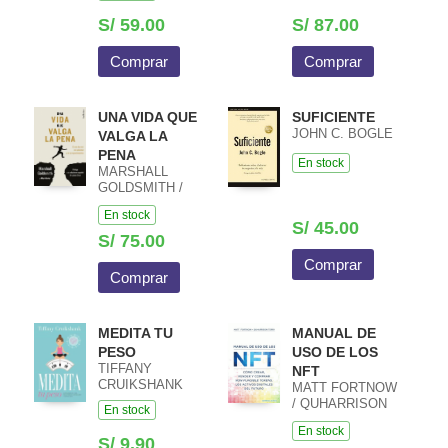
S/ 59.00
S/ 87.00
Comprar
Comprar
UNA VIDA QUE
SUFICIENTE
JOHN C. BOGLE
VALGA LA
PENA
En stock
MARSHALL
GOLDSMITH /
MARK REITER
En stock
S/ 45.00
S/ 75.00
Comprar
Comprar
MEDITA TU
MANUAL DE
PESO
USO DE LOS
TIFFANY
NFT
CRUIKSHANK
MATT FORTNOW
/ QUHARRISON
En stock
TERRY
En stock
S/ 9.90