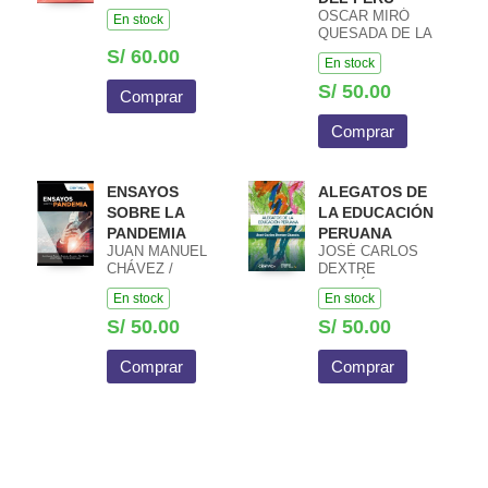
OSCAR MIRÓ
En stock
QUESADA DE LA
GUERRA
S/ 60.00
En stock
S/ 50.00
Comprar
Comprar
ENSAYOS
ALEGATOS DE
SOBRE LA
LA EDUCACIÓN
PANDEMIA
PERUANA
JUAN MANUEL
JOSÉ CARLOS
CHÁVEZ /
DEXTRE
GIANCARLA DI
CHACÓN
En stock
En stock
LAURA / FÉLIX
COLINA / JORGE
S/ 50.00
S/ 50.00
PAREDES LAOS
/ RAFAEL DURÁN
Comprar
Comprar
GALDO