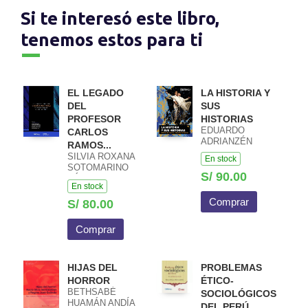
Si te interesó este libro,
tenemos estos para ti
EL LEGADO
LA HISTORIA Y
DEL
SUS
PROFESOR
HISTORIAS
EDUARDO
CARLOS
ADRIANZÉN
RAMOS...
SILVIA ROXANA
En stock
SOTOMARINO
S/ 90.00
CÁCERES
En stock
Comprar
S/ 80.00
Comprar
HIJAS DEL
PROBLEMAS
HORROR
ÉTICO-
BETHSABÉ
SOCIOLÓGICOS
HUAMÁN ANDÍA
DEL PERÚ