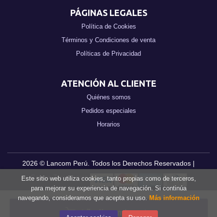
PÁGINAS LEGALES
Política de Cookies
Términos y Condiciones de venta
Políticas de Privacidad
ATENCIÓN AL CLIENTE
Quiénes somos
Pedidos especiales
Horarios
2026 ©
Lancom Perú
. Todos los Derechos Reservados |
Grupo Trevenque
Este sitio web utiliza cookies, tanto propias como de terceros,
para mejorar su experiencia de navegación. Si continúa
navegando, consideramos que acepta su uso.
Más información
Añadir a mi cesta