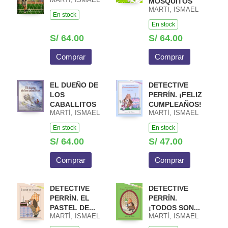
MOSQUITOS
MARTÍ, ISMAEL
En stock
En stock
S/ 64.00
S/ 64.00
Comprar
Comprar
EL DUEÑO DE
DETECTIVE
LOS
PERRÍN. ¡FELIZ
CABALLITOS
CUMPLEAÑOS!
MARTÍ, ISMAEL
MARTÍ, ISMAEL
En stock
En stock
S/ 64.00
S/ 47.00
Comprar
Comprar
DETECTIVE
DETECTIVE
PERRÍN. EL
PERRÍN.
PASTEL DE...
¡TODOS SON...
MARTÍ, ISMAEL
MARTÍ, ISMAEL