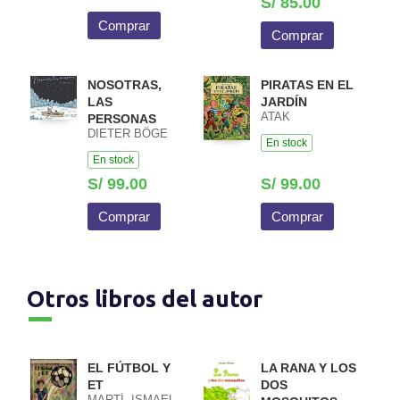
S/ 85.00
Comprar
Comprar
NOSOTRAS,
PIRATAS EN EL
LAS
JARDÍN
ATAK
PERSONAS
DIETER BÖGE
En stock
En stock
S/ 99.00
S/ 99.00
Comprar
Comprar
Otros libros del autor
EL FÚTBOL Y
LA RANA Y LOS
ET
DOS
MARTÍ, ISMAEL