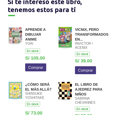
Si te interesó este libro,
tenemos estos para ti
APRENDE A
VICNIX, PERO
DIBUJAR
TRANSFORMADOS
ANIME
EN...
YOAI
INVICTOR /
ACENIX
En stock
En stock
S/ 105.00
S/ 39.00
Comprar
Comprar
¿CÓMO SERÁ
EL LIBRO DE
EL MÁS ALLÁ?
AJEDREZ PARA
SHINSUKE
NIÑOS
YOSHITAKE
SABRINA
CHEVANNES
En stock
En stock
S/ 73.00