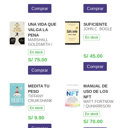
Comprar
Comprar
UNA VIDA QUE
SUFICIENTE
JOHN C. BOGLE
VALGA LA
PENA
En stock
MARSHALL
GOLDSMITH /
MARK REITER
En stock
S/ 45.00
S/ 75.00
Comprar
Comprar
MEDITA TU
MANUAL DE
PESO
USO DE LOS
TIFFANY
NFT
CRUIKSHANK
MATT FORTNOW
/ QUHARRISON
En stock
TERRY
En stock
S/ 9.90
S/ 70.00