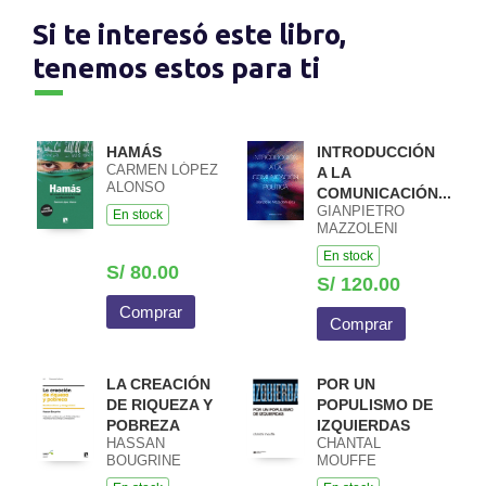
Si te interesó este libro,
tenemos estos para ti
HAMÁS
INTRODUCCIÓN
CARMEN LÓPEZ
A LA
ALONSO
COMUNICACIÓN...
GIANPIETRO
En stock
MAZZOLENI
En stock
S/ 80.00
S/ 120.00
Comprar
Comprar
LA CREACIÓN
POR UN
DE RIQUEZA Y
POPULISMO DE
POBREZA
IZQUIERDAS
HASSAN
CHANTAL
BOUGRINE
MOUFFE