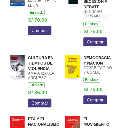
MANUEL TELLO
SECESIÓN A
LEÓN
DEBATE
GENNARO
En stock
FERRAIUOLO /
S/ 70.00
JORGE CAGIAO
En stock
Y CONDE
Comprar
S/ 75.00
Comprar
CULTURA EN
DEMOCRACIA
TIEMPOS DE
Y NACIÓN
JORGE CAGIAO
VIOLENCIA
Y CONDE
AMAIA IZAOLA
ARGÜESO
En stock
En stock
S/ 75.00
S/ 85.00
Comprar
Comprar
ETA Y EL
EL
NACIONALISMO
MOVIMIENTO