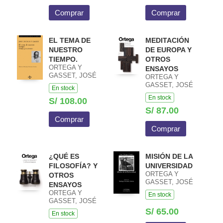
Comprar
Comprar
EL TEMA DE
MEDITACIÓN
NUESTRO
DE EUROPA Y
TIEMPO.
OTROS
ORTEGA Y
ENSAYOS
GASSET, JOSÉ
ORTEGA Y
GASSET, JOSÉ
En stock
En stock
S/ 108.00
S/ 87.00
Comprar
Comprar
¿QUÉ ES
MISIÓN DE LA
FILOSOFÍA? Y
UNIVERSIDAD
ORTEGA Y
OTROS
GASSET, JOSÉ
ENSAYOS
ORTEGA Y
En stock
GASSET, JOSÉ
S/ 65.00
En stock