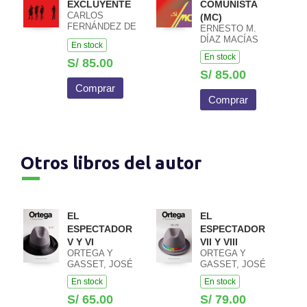
EXCLUYENTE
COMUNISTA
CARLOS
(MC)
FERNÁNDEZ DE
ERNESTO M.
CASADEVANTE
DÍAZ MACÍAS
En stock
ROMANI
En stock
S/ 85.00
S/ 85.00
Comprar
Comprar
Otros libros del autor
EL
EL
ESPECTADOR
ESPECTADOR
V Y VI
VII Y VIII
ORTEGA Y
ORTEGA Y
GASSET, JOSÉ
GASSET, JOSÉ
En stock
En stock
S/ 65.00
S/ 79.00