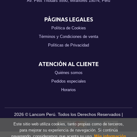
Av. Petit Thouars 5550, Miraflores 15074, Perú
PÁGINAS LEGALES
Política de Cookies
Términos y Condiciones de venta
Políticas de Privacidad
ATENCIÓN AL CLIENTE
Quiénes somos
Pedidos especiales
Horarios
2026 ©
Lancom Perú
. Todos los Derechos Reservados |
Grupo Trevenque
Este sitio web utiliza cookies, tanto propias como de terceros,
para mejorar su experiencia de navegación. Si continúa
navegando, consideramos que acepta su uso.
Más información