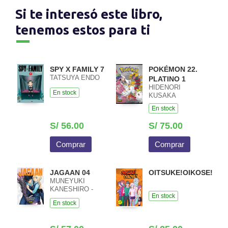
Si te interesó este libro,
tenemos estos para ti
SPY X FAMILY 7
POKÉMON 22.
TATSUYA ENDO
PLATINO 1
HIDENORI
En stock
KUSAKA
En stock
S/ 56.00
S/ 75.00
Comprar
Comprar
JAGAAN 04
OITSUKE!OIKOSE!
MUNEYUKI
KANESHIRO -
En stock
KENSUKE
En stock
NISHIDA