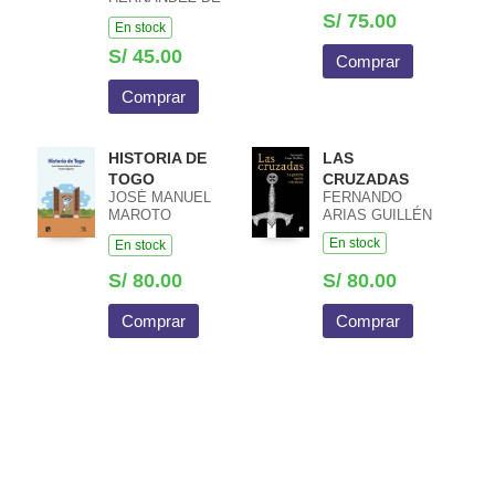
LA FUENTE
S/ 75.00
En stock
S/ 45.00
Comprar
Comprar
HISTORIA DE
LAS
TOGO
CRUZADAS
JOSÉ MANUEL
FERNANDO
MAROTO
ARIAS GUILLÉN
BLANCO /
En stock
En stock
KWAMI AGBEVE
S/ 80.00
S/ 80.00
Comprar
Comprar