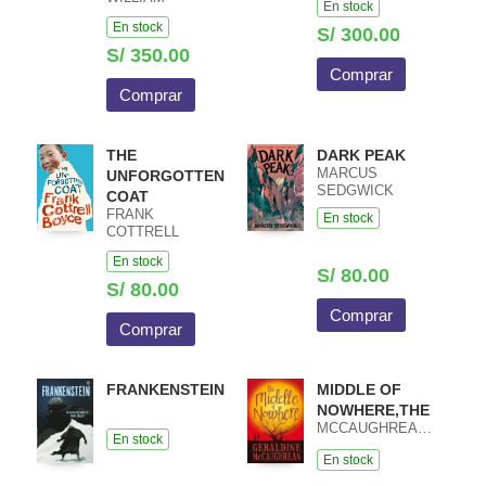
En stock
HARCET
HEATHCOTE /
En stock
MACIEJ PIETKA
S/ 300.00
S/ 350.00
Comprar
Comprar
THE
DARK PEAK
MARCUS
UNFORGOTTEN
SEDGWICK
COAT
FRANK
En stock
COTTRELL
BOYCE
En stock
S/ 80.00
S/ 80.00
Comprar
Comprar
FRANKENSTEIN
MIDDLE OF
NOWHERE,THE
MCCAUGHREAN,GERALDINE
En stock
En stock