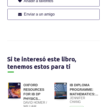
Añadir a favoritos
Enviar a un amigo
Si te interesó este libro,
tenemos estos para ti
OXFORD
IB DIPLOMA
RESOURCES
PROGRAMME:
FOR IB DP
MATHEMATICS:...
JENNIFER
PHYSICS...
CHANG
DAVID HOMER /
WATHALL JOSIP
WILLIAM