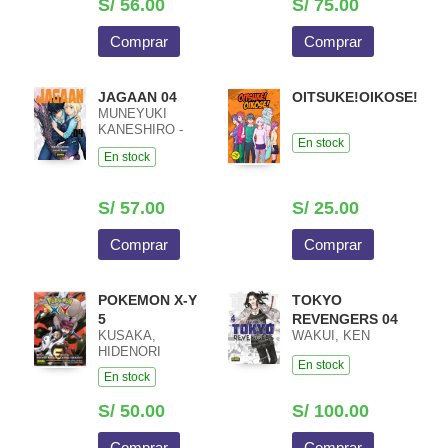
S/ 56.00
S/ 75.00
Comprar
Comprar
JAGAAN 04
OITSUKE!OIKOSE!
MUNEYUKI
KANESHIRO -
En stock
KENSUKE
En stock
NISHIDA
S/ 57.00
S/ 25.00
Comprar
Comprar
POKEMON X-Y
TOKYO
5
REVENGERS 04
KUSAKA,
WAKUI, KEN
HIDENORI
En stock
En stock
S/ 50.00
S/ 100.00
Comprar
Comprar