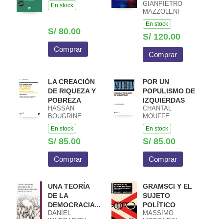
GIANPIETRO
En stock
MAZZOLENI
En stock
S/ 80.00
S/ 120.00
Comprar
Comprar
LA CREACIÓN
POR UN
DE RIQUEZA Y
POPULISMO DE
POBREZA
IZQUIERDAS
HASSAN
CHANTAL
BOUGRINE
MOUFFE
En stock
En stock
S/ 85.00
S/ 85.00
Comprar
Comprar
UNA TEORÍA
GRAMSCI Y EL
DE LA
SUJETO
DEMOCRACIA...
POLÍTICO
DANIEL
MASSIMO