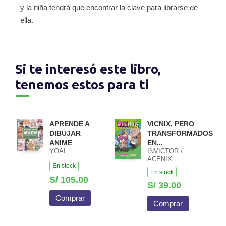
y la niña tendrá que encontrar la clave para librarse de
ella.
Si te interesó este libro,
tenemos estos para ti
APRENDE A
VICNIX, PERO
DIBUJAR
TRANSFORMADOS
ANIME
EN...
YOAI
INVICTOR /
ACENIX
En stock
En stock
S/ 105.00
S/ 39.00
Comprar
Comprar