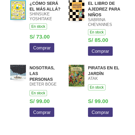
¿CÓMO SERÁ
EL LIBRO DE
EL MÁS ALLÁ?
AJEDREZ PARA
SHINSUKE
NIÑOS
YOSHITAKE
SABRINA
CHEVANNES
En stock
En stock
S/ 73.00
S/ 85.00
Comprar
Comprar
NOSOTRAS,
PIRATAS EN EL
LAS
JARDÍN
ATAK
PERSONAS
DIETER BÖGE
En stock
En stock
S/ 99.00
S/ 99.00
Comprar
Comprar