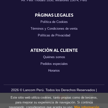
Av. Petit Thouars 5550, Miraflores 15074, Perú
PÁGINAS LEGALES
Política de Cookies
Términos y Condiciones de venta
Políticas de Privacidad
ATENCIÓN AL CLIENTE
Quiénes somos
Pedidos especiales
Horarios
2026 ©
Lancom Perú
. Todos los Derechos Reservados |
Grupo Trevenque
Este sitio web utiliza cookies, tanto propias como de terceros,
para mejorar su experiencia de navegación. Si continúa
navegando, consideramos que acepta su uso.
Más información