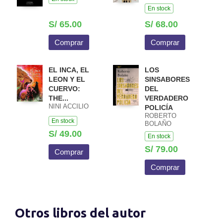
ISIDRO FERRER
En stock
S/ 65.00
S/ 68.00
Comprar
Comprar
EL INCA, EL
LOS
LEON Y EL
SINSABORES
CUERVO:
DEL
THE...
VERDADERO
NINI ACCILIO
POLICÍA
ROBERTO
En stock
BOLAÑO
S/ 49.00
En stock
S/ 79.00
Comprar
Comprar
Otros libros del autor