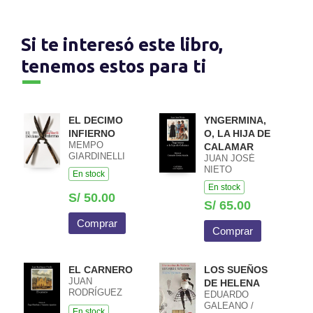
Si te interesó este libro,
tenemos estos para ti
EL DECIMO
YNGERMINA,
INFIERNO
O, LA HIJA DE
MEMPO
CALAMAR
GIARDINELLI
JUAN JOSÉ
NIETO
En stock
En stock
S/ 50.00
S/ 65.00
Comprar
Comprar
EL CARNERO
LOS SUEÑOS
JUAN
DE HELENA
RODRÍGUEZ
EDUARDO
FREYLE
GALEANO /
En stock