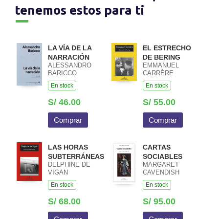
tenemos estos para ti
LA VÍA DE LA
EL ESTRECHO
NARRACIÓN
DE BERING
ALESSANDRO
EMMANUEL
BARICCO
CARRÈRE
En stock
En stock
S/ 46.00
S/ 55.00
Comprar
Comprar
LAS HORAS
CARTAS
SUBTERRÁNEAS
SOCIABLES
DELPHINE DE
MARGARET
VIGAN
CAVENDISH
En stock
En stock
S/ 68.00
S/ 95.00