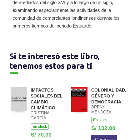
de mediados del siglo XVI y a lo largo de un siglo,
examinando especialmente las actividades de la
comunidad de comerciantes londinenses durante los
primeros tiempos del periodo Estuardo.
Si te interesó este libro,
tenemos estos para ti
IMPACTOS
COLONIALIDAD,
SOCIALES DEL
GÉNERO Y
CAMBIO
DEMOCRACIA
BRENY
CLIMÁTICO
MENDOZA
CRISTINA
GARCÍA
En stock
FERNÁNDEZ /
En stock
S/ 102.00
GARCÍA
FERNÁNDEZ
S/ 70.00
GARCÍA
Comprar