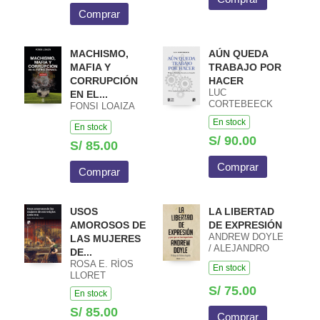
Comprar
MACHISMO,
AÚN QUEDA
MAFIA Y
TRABAJO POR
CORRUPCIÓN
HACER
LUC
EN EL...
CORTEBEECK
FONSI LOAIZA
En stock
En stock
S/ 90.00
S/ 85.00
Comprar
Comprar
USOS
LA LIBERTAD
AMOROSOS DE
DE EXPRESIÓN
ANDREW DOYLE
LAS MUJERES
/ ALEJANDRO
DE...
PRADERA
ROSA E. RÍOS
En stock
SÁNCHEZ /
LLORET
REBECA
S/ 75.00
En stock
ARGUDO
S/ 85.00
Comprar