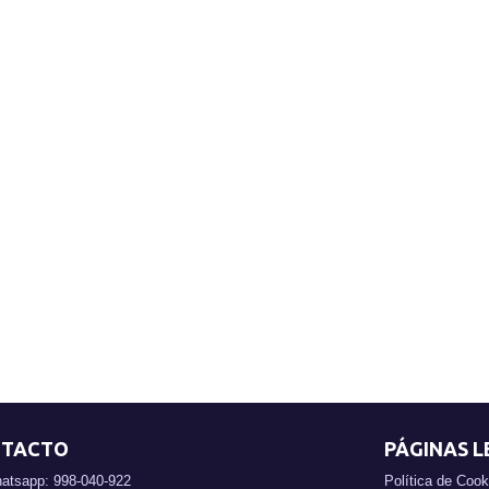
TACTO
PÁGINAS L
atsapp: 998-040-922
Política de Cook