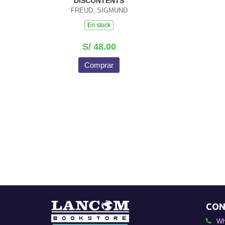
DISCONTENTS
FREUD, SIGMUND
En stock
S/ 48.00
Comprar
CON
Wh