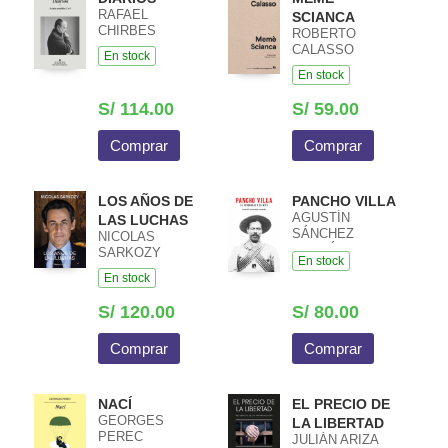
RAFAEL
SCIANCA
CHIRBES
ROBERTO
CALASSO
En stock
En stock
S/ 114.00
S/ 59.00
Comprar
Comprar
LOS AÑOS DE
PANCHO VILLA
AGUSTÍN
LAS LUCHAS
SÁNCHEZ
NICOLAS
ANDRÉS
SARKOZY
En stock
En stock
S/ 120.00
S/ 80.00
Comprar
Comprar
NACÍ
EL PRECIO DE
GEORGES
LA LIBERTAD
PEREC
JULIÁN ARIZA