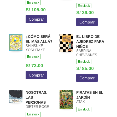
En stock
En stock
S/ 105.00
S/ 39.00
Comprar
Comprar
¿CÓMO SERÁ
EL LIBRO DE
EL MÁS ALLÁ?
AJEDREZ PARA
SHINSUKE
NIÑOS
YOSHITAKE
SABRINA
CHEVANNES
En stock
En stock
S/ 73.00
S/ 85.00
Comprar
Comprar
NOSOTRAS,
PIRATAS EN EL
LAS
JARDÍN
ATAK
PERSONAS
DIETER BÖGE
En stock
En stock