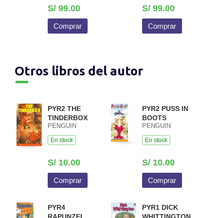
S/ 99.00
S/ 99.00
Comprar
Comprar
Otros libros del autor
PYR2 THE
PYR2 PUSS IN
TINDERBOX
BOOTS
PENGUIN
PENGUIN
En stock
En stock
S/ 10.00
S/ 10.00
Comprar
Comprar
PYR4
PYR1 DICK
RAPUNZEL
WHITTINGTON