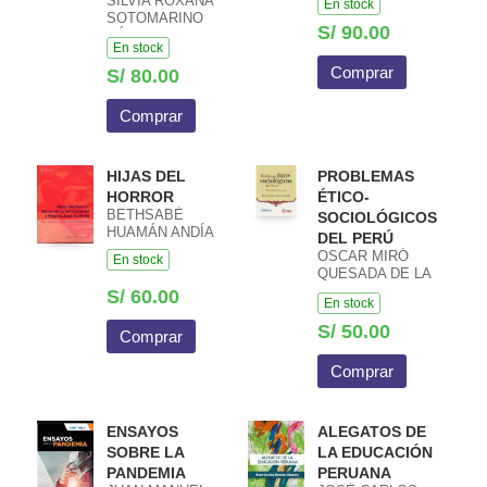
SILVIA ROXANA
En stock
SOTOMARINO
S/ 90.00
CÁCERES
En stock
Comprar
S/ 80.00
Comprar
HIJAS DEL
PROBLEMAS
HORROR
ÉTICO-
BETHSABÉ
SOCIOLÓGICOS
HUAMÁN ANDÍA
DEL PERÚ
OSCAR MIRÓ
En stock
QUESADA DE LA
GUERRA
S/ 60.00
En stock
S/ 50.00
Comprar
Comprar
ENSAYOS
ALEGATOS DE
SOBRE LA
LA EDUCACIÓN
PANDEMIA
PERUANA