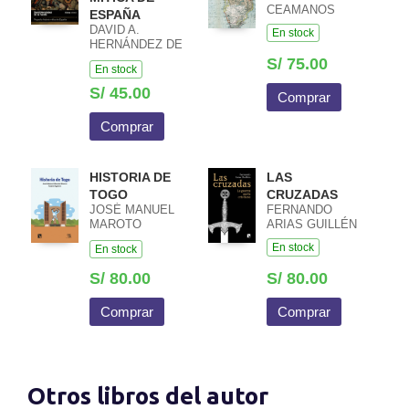
CEAMANOS
ESPAÑA
DAVID A.
En stock
HERNÁNDEZ DE
LA FUENTE
S/ 75.00
En stock
S/ 45.00
Comprar
Comprar
HISTORIA DE
LAS
TOGO
CRUZADAS
JOSÉ MANUEL
FERNANDO
MAROTO
ARIAS GUILLÉN
BLANCO /
En stock
En stock
KWAMI AGBEVE
S/ 80.00
S/ 80.00
Comprar
Comprar
Otros libros del autor