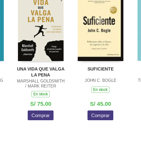
UNA VIDA QUE VALGA
SUFICIENTE
LA PENA
RG
JOHN C. BOGLE
T
MARSHALL GOLDSMITH
/ MARK REITER
En stock
En stock
S/ 75.00
S/ 45.00
Comprar
Comprar