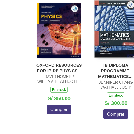
OXFORD RESOURCES
IB DIPLOMA
FOR IB DP PHYSICS...
PROGRAMME:
MATHEMATICS:...
DAVID HOMER /
WILLIAM HEATHCOTE /
JENNIFER CHANG
MACIEJ PIETKA
WATHALL JOSIP
En stock
HARCET
En stock
S/ 350.00
S/ 300.00
Comprar
Comprar