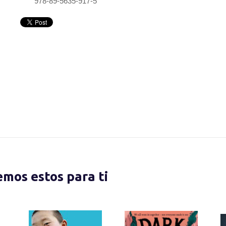
978-89-5635-917-5
nemos estos para ti