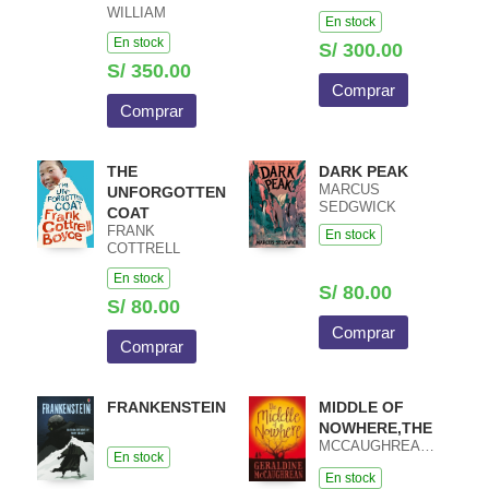
WATHALL JOSIP
WILLIAM
En stock
HARCET
HEATHCOTE /
En stock
MACIEJ PIETKA
S/ 300.00
S/ 350.00
Comprar
Comprar
THE
DARK PEAK
MARCUS
UNFORGOTTEN
SEDGWICK
COAT
FRANK
En stock
COTTRELL
BOYCE
En stock
S/ 80.00
S/ 80.00
Comprar
Comprar
FRANKENSTEIN
MIDDLE OF
NOWHERE,THE
MCCAUGHREAN,GERALDINE
En stock
En stock