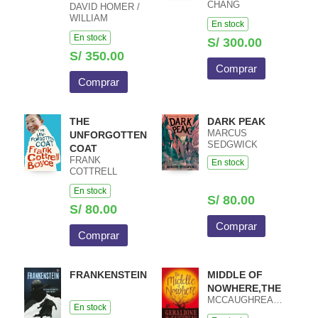
CHANG
DAVID HOMER /
WATHALL JOSIP
WILLIAM
En stock
HARCET
HEATHCOTE /
En stock
MACIEJ PIETKA
S/ 300.00
S/ 350.00
Comprar
Comprar
THE
DARK PEAK
MARCUS
UNFORGOTTEN
SEDGWICK
COAT
FRANK
En stock
COTTRELL
BOYCE
En stock
S/ 80.00
S/ 80.00
Comprar
Comprar
FRANKENSTEIN
MIDDLE OF
NOWHERE,THE
MCCAUGHREAN,GERALDINE
En stock