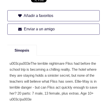
Añadir a favoritos
Enviar a un amigo
Sinopsis
u003cpu003eThe terrible nightmare Fliss had before the
school trip is becoming a chilling reality. The hotel where
they are staying holds a sinister secret, but none of the
teachers will believe what Fliss has seen. Ellie-May is in
terrible danger - but can Fliss act quickly enough to save
her? 20 parts: 7 male, 13 female, plus extras. Age 10+
u003c/pu003e