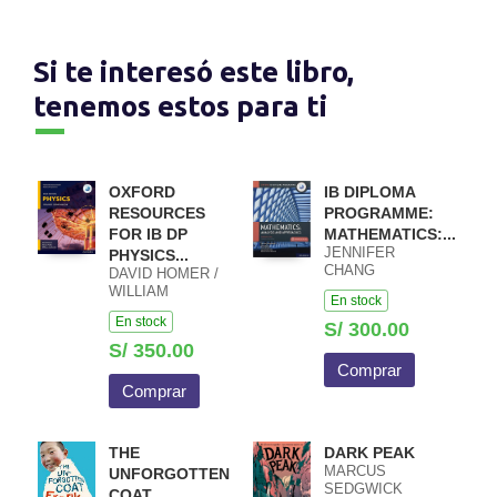
Si te interesó este libro,
tenemos estos para ti
OXFORD
IB DIPLOMA
RESOURCES
PROGRAMME:
FOR IB DP
MATHEMATICS:...
JENNIFER
PHYSICS...
CHANG
DAVID HOMER /
WATHALL JOSIP
WILLIAM
En stock
HARCET
HEATHCOTE /
En stock
MACIEJ PIETKA
S/ 300.00
S/ 350.00
Comprar
Comprar
THE
DARK PEAK
MARCUS
UNFORGOTTEN
SEDGWICK
COAT