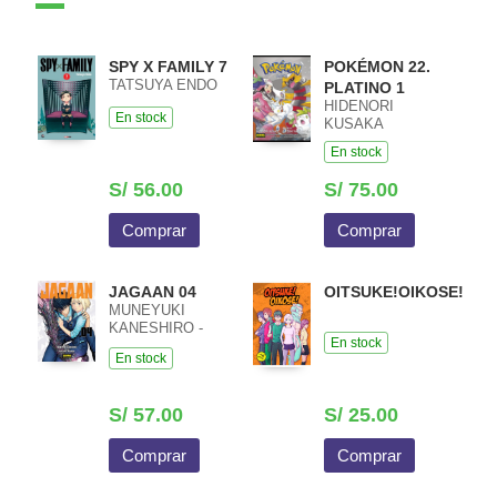
SPY X FAMILY 7
POKÉMON 22.
TATSUYA ENDO
PLATINO 1
HIDENORI
En stock
KUSAKA
En stock
S/ 56.00
S/ 75.00
Comprar
Comprar
JAGAAN 04
OITSUKE!OIKOSE!
MUNEYUKI
KANESHIRO -
En stock
KENSUKE
En stock
NISHIDA
S/ 57.00
S/ 25.00
Comprar
Comprar