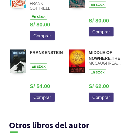
FRANK
En stock
COTTRELL
BOYCE
En stock
S/ 80.00
S/ 80.00
Comprar
Comprar
FRANKENSTEIN
MIDDLE OF
NOWHERE,THE
MCCAUGHREAN,GERALDINE
En stock
En stock
S/ 54.00
S/ 62.00
Comprar
Comprar
Otros libros del autor