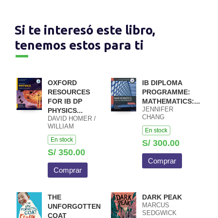
Si te interesó este libro,
tenemos estos para ti
OXFORD
IB DIPLOMA
RESOURCES
PROGRAMME:
FOR IB DP
MATHEMATICS:...
JENNIFER
PHYSICS...
CHANG
DAVID HOMER /
WATHALL JOSIP
WILLIAM
En stock
HARCET
HEATHCOTE /
En stock
MACIEJ PIETKA
S/ 300.00
S/ 350.00
Comprar
Comprar
THE
DARK PEAK
MARCUS
UNFORGOTTEN
SEDGWICK
COAT