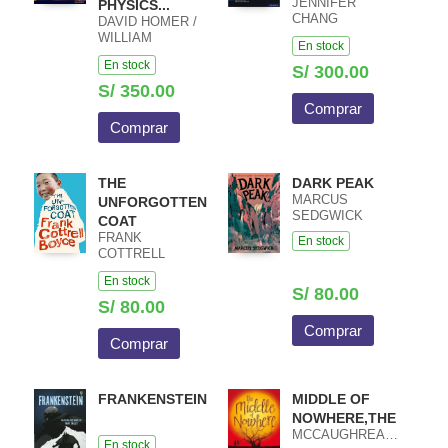
JENNIFER
PHYSICS...
CHANG
DAVID HOMER /
WATHALL JOSIP
WILLIAM
En stock
HARCET
HEATHCOTE /
En stock
MACIEJ PIETKA
S/ 300.00
S/ 350.00
Comprar
Comprar
THE
DARK PEAK
MARCUS
UNFORGOTTEN
SEDGWICK
COAT
FRANK
En stock
COTTRELL
BOYCE
En stock
S/ 80.00
S/ 80.00
Comprar
Comprar
FRANKENSTEIN
MIDDLE OF
NOWHERE,THE
MCCAUGHREAN,GERALDINE
En stock