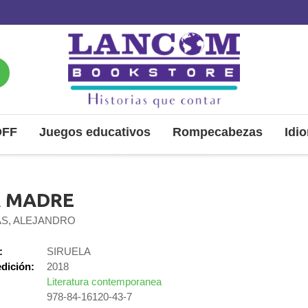
OFF
Juegos educativos
Rompecabezas
Idi
 MADRE
S, ALEJANDRO
:
SIRUELA
dición:
2018
Literatura contemporanea
978-84-16120-43-7