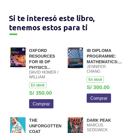
Si te interesó este libro,
tenemos estos para ti
OXFORD
IB DIPLOMA
RESOURCES
PROGRAMME:
FOR IB DP
MATHEMATICS:...
JENNIFER
PHYSICS...
CHANG
DAVID HOMER /
WATHALL JOSIP
WILLIAM
En stock
HARCET
HEATHCOTE /
En stock
MACIEJ PIETKA
S/ 300.00
S/ 350.00
Comprar
Comprar
THE
DARK PEAK
MARCUS
UNFORGOTTEN
SEDGWICK
COAT