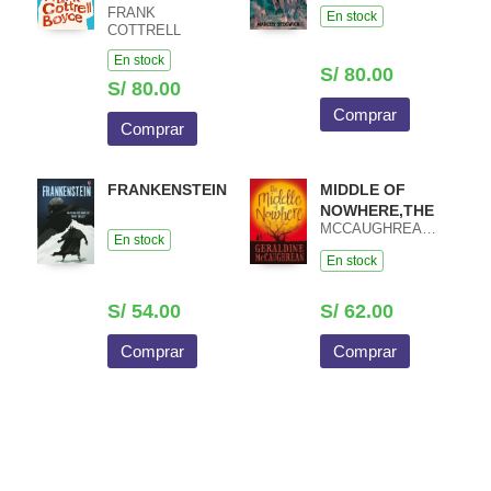
FRANK
En stock
COTTRELL
BOYCE
En stock
S/ 80.00
S/ 80.00
Comprar
Comprar
FRANKENSTEIN
MIDDLE OF
NOWHERE,THE
MCCAUGHREAN,GERALDINE
En stock
En stock
S/ 54.00
S/ 62.00
Comprar
Comprar