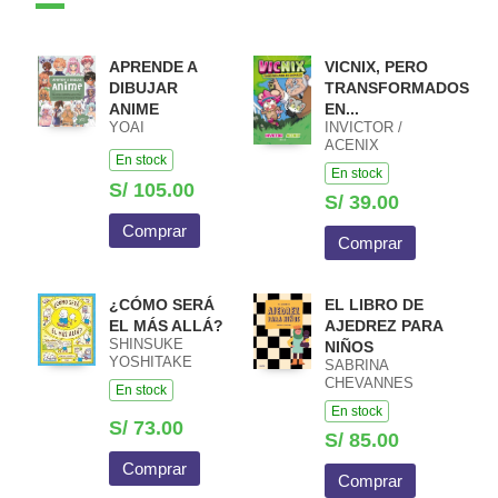
APRENDE A
VICNIX, PERO
DIBUJAR
TRANSFORMADOS
ANIME
EN...
YOAI
INVICTOR /
ACENIX
En stock
En stock
S/ 105.00
S/ 39.00
Comprar
Comprar
¿CÓMO SERÁ
EL LIBRO DE
EL MÁS ALLÁ?
AJEDREZ PARA
SHINSUKE
NIÑOS
YOSHITAKE
SABRINA
CHEVANNES
En stock
En stock
S/ 73.00
S/ 85.00
Comprar
Comprar