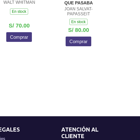
WALT WHITMAN
QUE PASABA
JOAN SALVAT-
En stock
PAPASSEIT
En stock
S/ 70.00
S/ 80.00
Comprar
Comprar
EGALES
ATENCIÓN AL
CLIENTE
ies