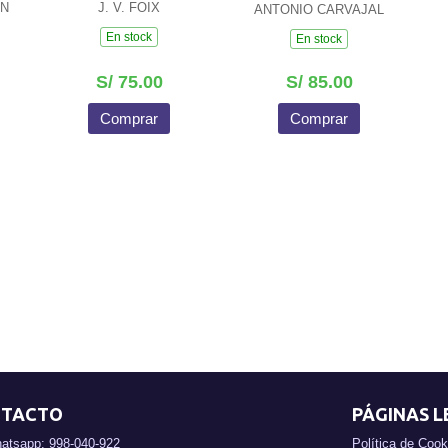
EN
J. V. FOIX
ANTONIO CARVAJAL
En stock
En stock
S/ 75.00
S/ 85.00
Comprar
Comprar
TACTO
PÁGINAS L
atsapp: 998-040-922
Política de Cook