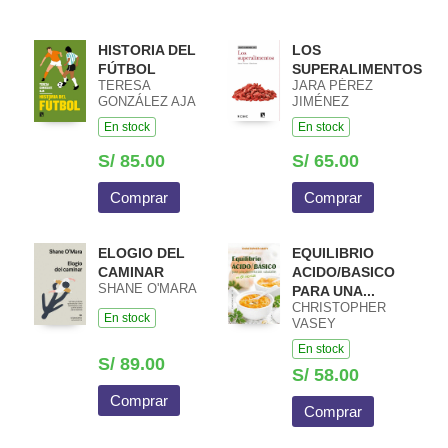
HISTORIA DEL
LOS
FÚTBOL
SUPERALIMENTOS
TERESA
JARA PÉREZ
GONZÁLEZ AJA
JIMÉNEZ
En stock
En stock
S/ 85.00
S/ 65.00
Comprar
Comprar
ELOGIO DEL
EQUILIBRIO
CAMINAR
ACIDO/BASICO
SHANE O'MARA
PARA UNA...
CHRISTOPHER
En stock
VASEY
En stock
S/ 89.00
S/ 58.00
Comprar
Comprar