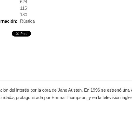
:
624
115
180
rnación:
Rústica
zación del interés por la obra de Jane Austen. En 1996 se estrenó u
bilidad», protagonizada por Emma Thompson, y en la televisión ingles