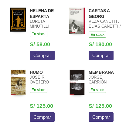
HELENA DE
CARTAS A
ESPARTA
GEORG
LORETA
VEZA CANETTI /
MINUTILLI
ELIAS CANETTI /
GEORGES
En stock
En stock
CANETTI
S/ 58.00
S/ 180.00
Comprar
Comprar
HUMO
MEMBRANA
JOSÉ R.
JORGE
OVEJERO
CARRIÓN
En stock
En stock
S/ 125.00
S/ 125.00
Comprar
Comprar