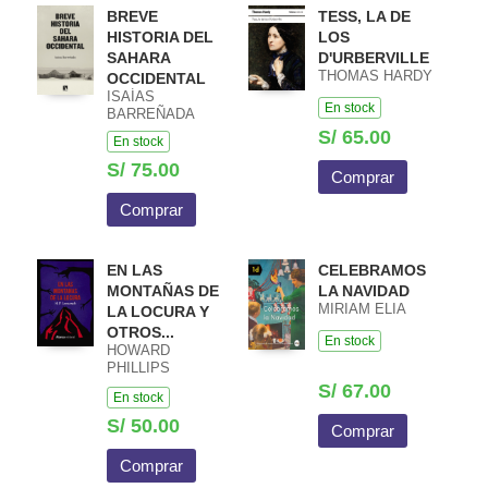
BREVE
TESS, LA DE
HISTORIA DEL
LOS
SAHARA
D'URBERVILLE
THOMAS HARDY
OCCIDENTAL
ISAÍAS
En stock
BARREÑADA
S/ 65.00
En stock
S/ 75.00
Comprar
Comprar
EN LAS
CELEBRAMOS
MONTAÑAS DE
LA NAVIDAD
MIRIAM ELIA
LA LOCURA Y
OTROS...
En stock
HOWARD
PHILLIPS
LOVECRAFT
S/ 67.00
En stock
S/ 50.00
Comprar
Comprar