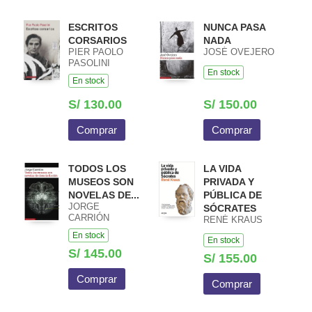
ESCRITOS
NUNCA PASA
CORSARIOS
NADA
PIER PAOLO
JOSÉ OVEJERO
PASOLINI
En stock
En stock
S/ 130.00
S/ 150.00
Comprar
Comprar
TODOS LOS
LA VIDA
MUSEOS SON
PRIVADA Y
NOVELAS DE...
PÚBLICA DE
JORGE
SÓCRATES
CARRIÓN
RENÉ KRAUS
En stock
En stock
S/ 145.00
S/ 155.00
Comprar
Comprar