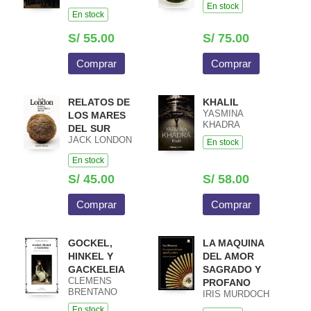
En stock
En stock
S/ 55.00
S/ 75.00
Comprar
Comprar
RELATOS DE
KHALIL
YASMINA
LOS MARES
KHADRA
DEL SUR
JACK LONDON
En stock
En stock
S/ 45.00
S/ 58.00
Comprar
Comprar
GOCKEL,
LA MAQUINA
HINKEL Y
DEL AMOR
GACKELEIA
SAGRADO Y
CLEMENS
PROFANO
BRENTANO
IRIS MURDOCH
En stock