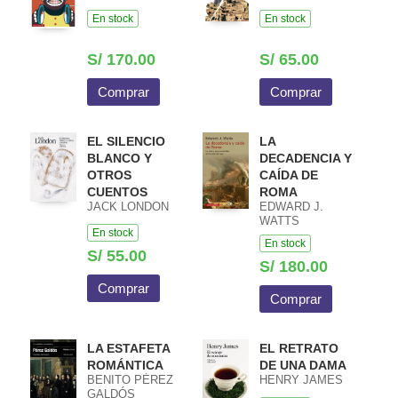
En stock
En stock
S/ 170.00
S/ 65.00
Comprar
Comprar
EL SILENCIO
LA
BLANCO Y
DECADENCIA Y
OTROS
CAÍDA DE
CUENTOS
ROMA
JACK LONDON
EDWARD J.
WATTS
En stock
En stock
S/ 55.00
S/ 180.00
Comprar
Comprar
LA ESTAFETA
EL RETRATO
ROMÁNTICA
DE UNA DAMA
BENITO PÉREZ
HENRY JAMES
GALDÓS