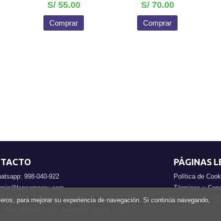
S/ 55.00
S/ 70.00
Comprar
Comprar
TACTO
PÁGINAS L
atsapp: 998-040-922
Política de Cook
min@lancomperu.com
Términos y Cond
rmulario de contacto
Políticas de Pri
rceros, para mejorar su experiencia de navegación. Si continúa navegando,
. Petit Thouars 5550, Miraflores 15074, Perú