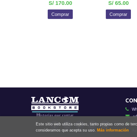
S/ 170.00
S/ 65.00
Comprar
Comprar
CON
Wh
ad
Fo
Este sitio web utiliza cookies, tanto propias como de te
consideramos que acepta su uso.
Más información
Av