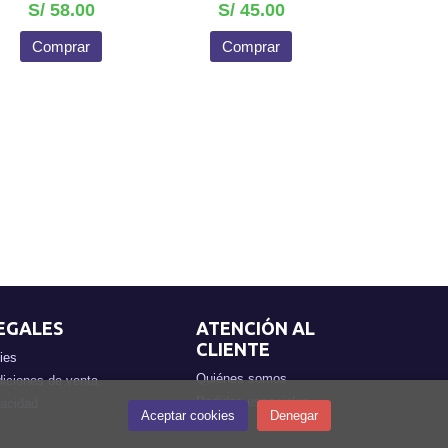
S/ 58.00
S/ 45.00
Comprar
Comprar
EGALES
ATENCIÓN AL
CLIENTE
ies
Quiénes somos
iciones de venta
Pedidos especiales
vacidad
Aceptar cookies
Denegar
Horarios