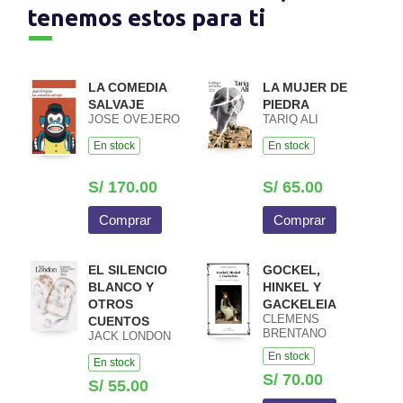
tenemos estos para ti
LA COMEDIA
LA MUJER DE
SALVAJE
PIEDRA
JOSE OVEJERO
TARIQ ALI
En stock
En stock
S/ 170.00
S/ 65.00
Comprar
Comprar
EL SILENCIO
GOCKEL,
BLANCO Y
HINKEL Y
OTROS
GACKELEIA
CLEMENS
CUENTOS
BRENTANO
JACK LONDON
En stock
En stock
S/ 70.00
S/ 55.00