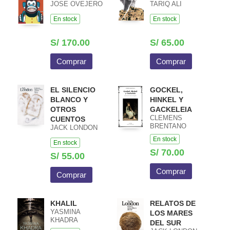
JOSE OVEJERO
TARIQ ALI
En stock
En stock
S/ 170.00
S/ 65.00
Comprar
Comprar
EL SILENCIO
GOCKEL,
BLANCO Y
HINKEL Y
OTROS
GACKELEIA
CLEMENS
CUENTOS
BRENTANO
JACK LONDON
En stock
En stock
S/ 70.00
S/ 55.00
Comprar
Comprar
KHALIL
RELATOS DE
YASMINA
LOS MARES
KHADRA
DEL SUR