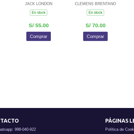
JACK LONDON
CLEMENS BRENTANO
En stock
En stock
S/ 55.00
S/ 70.00
Comprar
Comprar
TACTO
PÁGINAS L
atsapp: 998-040-922
Política de Cook