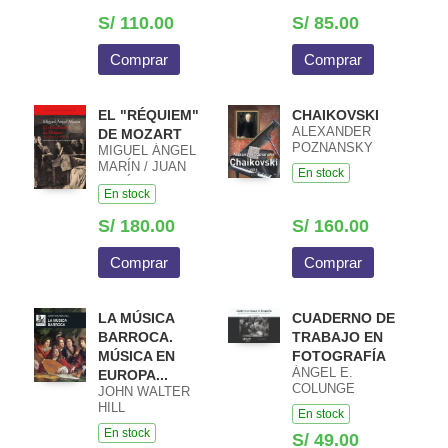
S/ 110.00
S/ 85.00
Comprar
Comprar
EL "RÉQUIEM"
CHAIKOVSKI
ALEXANDER
DE MOZART
POZNANSKY
MIGUEL ÁNGEL
MARÍN / JUAN
En stock
JOSÉ
En stock
CARRERAS
ARES
S/ 180.00
S/ 160.00
Comprar
Comprar
LA MÚSICA
CUADERNO DE
BARROCA.
TRABAJO EN
MÚSICA EN
FOTOGRAFÍA
ÁNGEL E.
EUROPA...
COLUNGE
JOHN WALTER
HILL
En stock
En stock
S/ 49.00